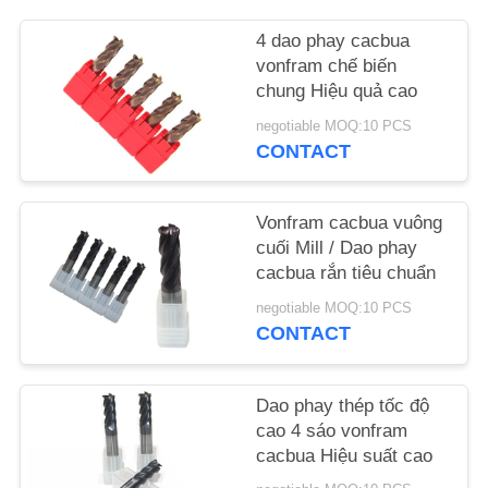
4 dao phay cacbua
YÊU
vonfram chế biến
CẦU
chung Hiệu quả cao
BÁO
negotiable MOQ:10 PCS
CONTACT
GIÁ
SƠ
Vonfram cacbua vuông
cuối Mill / Dao phay
ĐỒ
cacbua rắn tiêu chuẩn
TRANG
negotiable MOQ:10 PCS
WEB
CONTACT
PRIVACY
Dao phay thép tốc độ
cao 4 sáo vonfram
POLICY
cacbua Hiệu suất cao