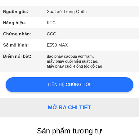
THAM
QUAN
Nguồn gốc:
Xuất xứ Trung Quốc
NHÀ
Hàng hiệu:
KTC
MÁY
Chứng nhận:
CCC
Số mô hình:
E550 MAX
KIỂM
Điểm nổi bật:
,
dao phay cacbua vonfram
,
SOÁT
máy phay cuối hiệu suất cao
Máy phay cuối 4 ống tốc độ cao
CHẤT
LƯỢNG
LIÊN HỆ CHÚNG TÔI!
LIÊN
MỞ RA CHI TIẾT
HỆ
CHÚNG
Sản phẩm tương tự
TÔI