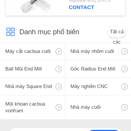
negotiable MOQ:10 PCS
CONTACT
Danh mục phổ biến
Tất cả
các
Máy cắt cacbua cuối
Nhà máy nhôm cuối
Ball Mũi End Mill
Góc Radius End Mill
Nhà máy Square End
Máy nghiền CNC
Mũi khoan cacbua
Nhà máy cuối
vonfram