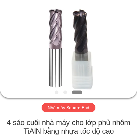
2025
Changzhou
Xinpeng
Tools
Manufacturing
Co.,Ltd.
All
Rights
TRANG
Reserved.
CHỦ
CÁC
SẢN
PHẨM
VỀ
Nhà máy Square End
CHÚNG
TÔI
4 sáo cuối nhà máy cho lớp phủ nhôm
TiAlN bằng nhựa tốc độ cao