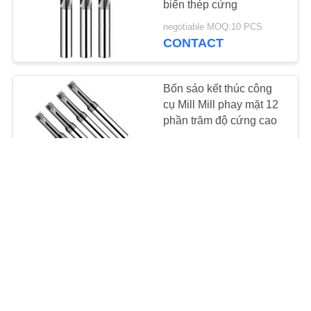
biến thép cứng
12
negotiable MOQ:10 PCS
CONTACT
Nhà máy T Slot End
Bốn sáo kết thúc công
cụ Mill Mill phay mặt 12
phần trăm độ cứng cao
negotiable MOQ:10 PCS
CONTACT
11
Trung tâm cắt cuối
Dụng cụ cắt ren tầm xa
Mill
cực dài / Công cụ cắt
Mill Mill trong máy khoan
negotiable MOQ:10 PCS
CONTACT
10