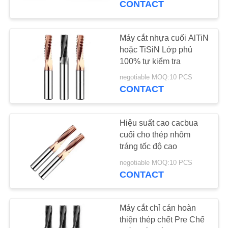
CONTACT
14
Máy cắt nhựa cuối AlTiN
Roughing End Mill
hoặc TiSiN Lớp phủ
100% tự kiểm tra
negotiable MOQ:10 PCS
CONTACT
Hiệu suất cao cacbua
18
cuối cho thép nhôm
Máy xay sinh tố siêu
tráng tốc độ cao
nhỏ
negotiable MOQ:10 PCS
CONTACT
Máy cắt chỉ cán hoàn
thiện thép chết Pre Chế