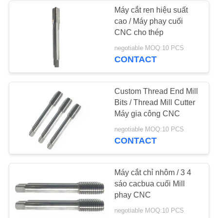
Máy cắt ren hiệu suất
cao / Máy phay cuối
13
CNC cho thép
Mũi khoan cacbua
negotiable MOQ:10 PCS
CONTACT
vonfram
Custom Thread End Mill
Bits / Thread Mill Cutter
Máy gia công CNC
10
negotiable MOQ:10 PCS
CONTACT
Nhà máy cuối
Máy cắt chỉ nhôm / 3 4
sáo cacbua cuối Mill
phay CNC
negotiable MOQ:10 PCS