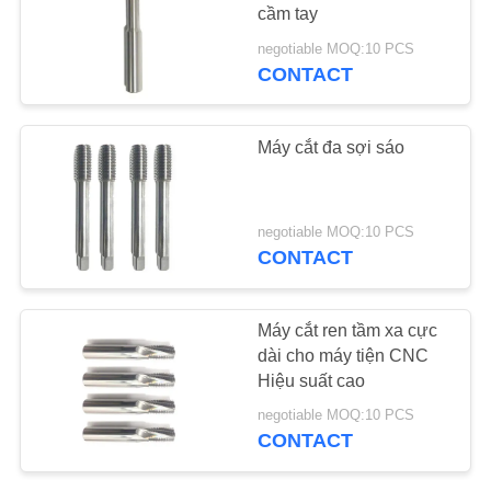
cầm tay
YÊU
negotiable MOQ:10 PCS
CONTACT
33
CẦU
Nhà máy Square
BÁO
Máy cắt đa sợi sáo
GIÁ
End
SƠ
negotiable MOQ:10 PCS
CONTACT
ĐỒ
TRANG
28
Máy cắt ren tầm xa cực
WEB
dài cho máy tiện CNC
Máy nghiền CNC
Hiệu suất cao
PRIVACY
negotiable MOQ:10 PCS
POLICY
CONTACT