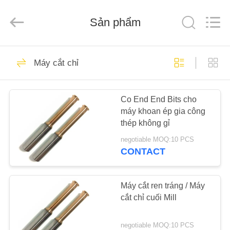
2025
Changzhou
Xinpeng
Tools
Sản phẩm
Manufacturing
Co.,Ltd.
All
Rights
TRANG
Reserved.
47
Máy cắt chỉ
CHỦ
Máy cắt cacbua cuối
Co End End Bits cho
CÁC
máy khoan ép gia công
SẢN
thép không gỉ
PHẨM
negotiable MOQ:10 PCS
CONTACT
27
VỀ
CHÚNG
Máy cắt ren tráng / Máy
Nhà máy nhôm cuối
cắt chỉ cuối Mill
TÔI
negotiable MOQ:10 PCS