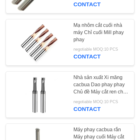
THAM
CONTACT
QUAN
NHÀ
Mạ nhôm cắt cuối nhà
35
MÁY
máy Chỉ cuối Mill phay
phay
Ball Mũi End Mill
negotiable MOQ:10 PCS
KIỂM
CONTACT
SOÁT
CHẤT
Nhà sản xuất Xi măng
LƯỢNG
cacbua Dao phay phay
Chủ đề Máy cắt ren cho
34
đồng Nhôm trung bình
negotiable MOQ:10 PCS
LIÊN
Thép cacbon cao
CONTACT
Góc Radius End Mill
HỆ
CHÚNG
Máy phay cacbua rắn
TÔI
Máy phay cuối Máy cắt