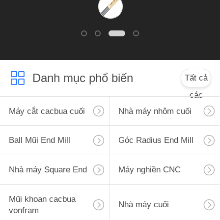
cầu một báo giá gia
công thô (8 mm-20
mm).
Danh mục phổ biến
Tất cả
các
Máy cắt cacbua cuối
Nhà máy nhôm cuối
Ball Mũi End Mill
Góc Radius End Mill
Nhà máy Square End
Máy nghiền CNC
Mũi khoan cacbua
Nhà máy cuối
vonfram