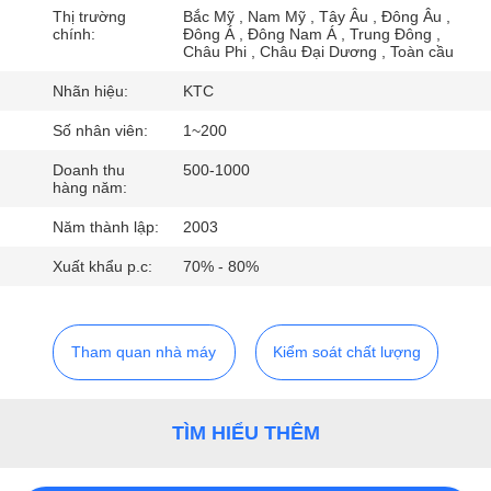
THAM
Thị trường
Bắc Mỹ , Nam Mỹ , Tây Âu , Đông Âu ,
chính:
Đông Á , Đông Nam Á , Trung Đông ,
QUAN
Châu Phi , Châu Đại Dương , Toàn cầu
NHÀ
Nhãn hiệu:
KTC
MÁY
Số nhân viên:
1~200
Doanh thu
500-1000
KIỂM
hàng năm:
SOÁT
Năm thành lập:
2003
CHẤT
Xuất khẩu p.c:
70% - 80%
LƯỢNG
Tham quan nhà máy
Kiểm soát chất lượng
LIÊN
HỆ
CHÚNG
TÌM HIỂU THÊM
TÔI