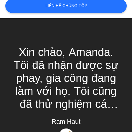
LIÊN HỆ CHÚNG TÔI!
YÊU
CẦU
BÁO
GIÁ
Xin chào, Amanda.
SƠ
Tôi đã nhận được sự
ĐỒ
phay, gia công đang
TRANG
làm với họ. Tôi cũng
WEB
đã thử nghiệm các
PRIVACY
endmills! Chất lượng
POLICY
Ram Haut
tốt! Tôi muốn yêu