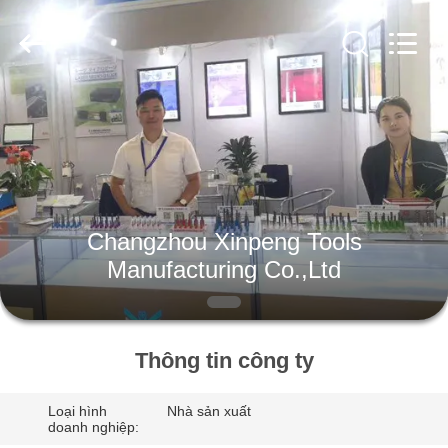
2025
Changzhou
Xinpeng
Tools
Manufacturing
Co.,Ltd.
All
Rights
TRANG
Reserved.
CHỦ
CÁC
SẢN
Changzhou Xinpeng Tools
PHẨM
Manufacturing Co.,Ltd
VỀ
CHÚNG
Thông tin công ty
TÔI
Loại hình
Nhà sản xuất
doanh nghiệp: