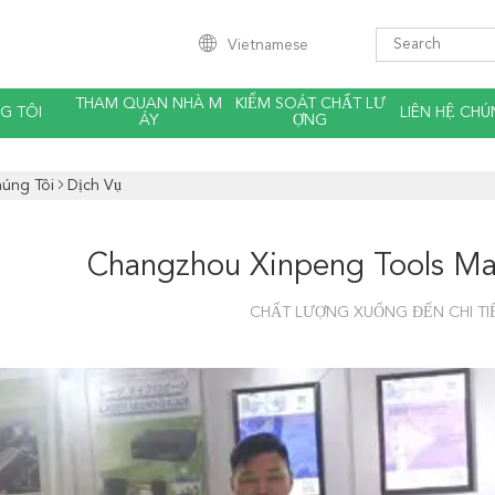
Vietnamese
THAM QUAN NHÀ M
KIỂM SOÁT CHẤT LƯ
G TÔI
LIÊN HỆ CHÚ
ÁY
ỢNG
úng Tôi
Dịch Vụ
Changzhou Xinpeng Tools Man
CHẤT LƯỢNG XUỐNG ĐẾN CHI TIẾ