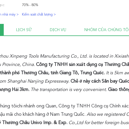
p.c:
70% - 80%
n nhà máy >
Kiểm soát chất lượng >
LỊCH SỬ
DỊCH VỤ
NHÓM CỦA CHÚNG TÔ
ou Xinpeng Tools Manufacturing Co., Ltd. is located in Xixiashu
 Province, China.
Công ty TNHH sản xuất dụng cụ Thường Châu 
 thành phố Thường Châu, tỉnh Giang Tô, Trung Quốc.
It is 5km 
rom Shanghai Nanjing Expressway.
Chỗ ở này cách Sân bay Quố
hượng Hải 3km.
The transportation is very convenient.
Giao thông
húng tôi
chi nhánh ong Quan, Công ty TNHH Công cụ Chính xác 
hậu mãi cho khách hàng ở Nam Trung Quốc.
Also we registered
ý Thường Châu Univo Imp. & Exp.
Co.,Ltd for better foreign bus