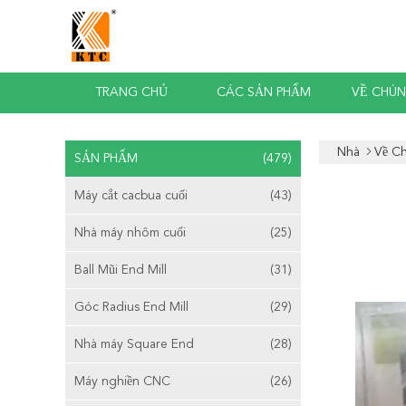
TRANG CHỦ
CÁC SẢN PHẨM
VỀ CHÚN
Nhà
Về Ch
SẢN PHẨM
(479)
Máy cắt cacbua cuối
(43)
Nhà máy nhôm cuối
(25)
Ball Mũi End Mill
(31)
Góc Radius End Mill
(29)
Nhà máy Square End
(28)
Máy nghiền CNC
(26)