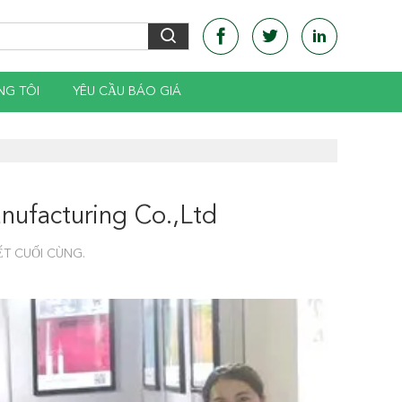
NG TÔI
YÊU CẦU BÁO GIÁ
ufacturing Co.,Ltd
T CUỐI CÙNG.