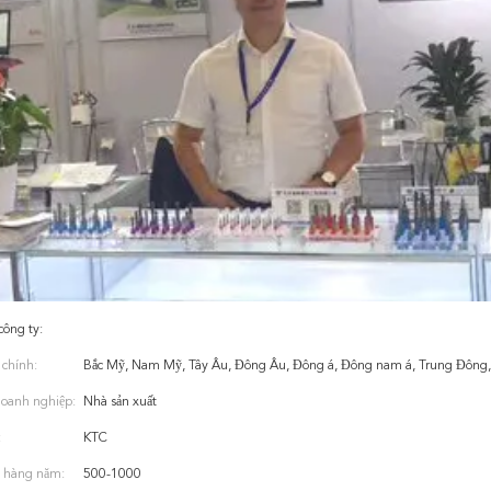
công ty:
 chính:
Bắc Mỹ, Nam Mỹ, Tây Âu, Đông Âu, Đông á, Đông nam á, Trung Đông, A
doanh nghiệp:
Nhà sản xuất
:
KTC
 hàng năm:
500-1000