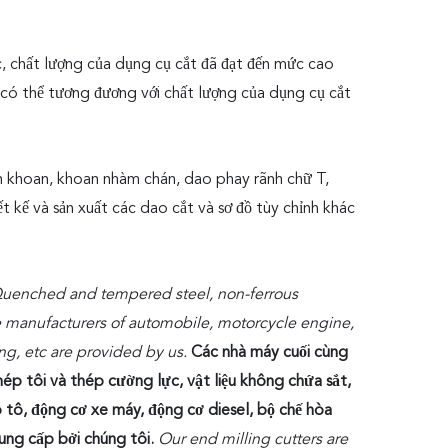
, chất lượng của dụng cụ cắt đã đạt đến mức cao
t có thể tương đương với chất lượng của dụng cụ cắt
n khoan, khoan nhàm chán, dao phay rãnh chữ T,
t kế và sản xuất các dao cắt và sơ đồ tùy chỉnh khác
l, Quenched and tempered steel, non-ferrous
the manufacturers of automobile, motorcycle engine,
ng, etc are provided by us.
Các nhà máy cuối cùng
ép tôi và thép cường lực, vật liệu không chứa sắt,
ô tô, động cơ xe máy, động cơ diesel, bộ chế hòa
ung cấp bởi chúng tôi.
Our end milling cutters are