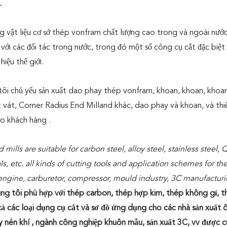
.
 vật liệu cơ sở thép vonfram chất lượng cao trong và ngoài nước
 với các đối tác trong nước, trong đó một số công cụ cắt đặc biệ
hiệu thế giới.
ôi chủ yếu sản xuất dao phay thép vonfram, khoan, khoan, khoa
 vát, Corner Radius End Milland khác, dao phay và khoan, và thiế
o khách hàng .
 mills are suitable for carbon steel, alloy steel, stainless stee
ls, etc. all kinds of cutting tools and application schemes for 
engine, carburetor, compressor, mould industry, 3C manufacturi
ng tôi phù hợp với thép carbon, thép hợp kim, thép không gỉ, th
cả các loại dụng cụ cắt và sơ đồ ứng dụng cho các nhà sản xuất 
y nén khí , ngành công nghiệp khuôn mẫu, sản xuất 3C, vv được c