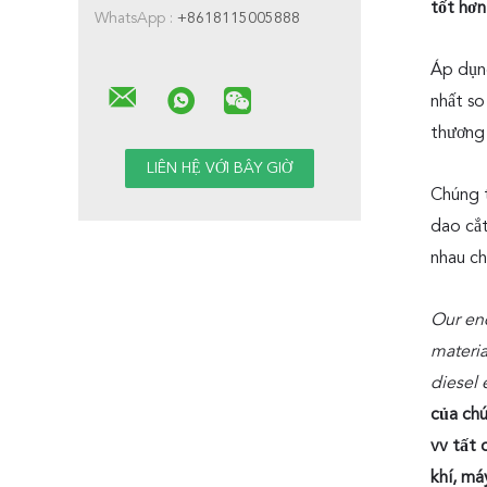
tốt hơn
WhatsApp :
+8618115005888
Áp dụng
nhất so
thương 
Chúng t
dao cắt
nhau ch
Our end
materia
diesel 
của chú
vv tất 
khí, má