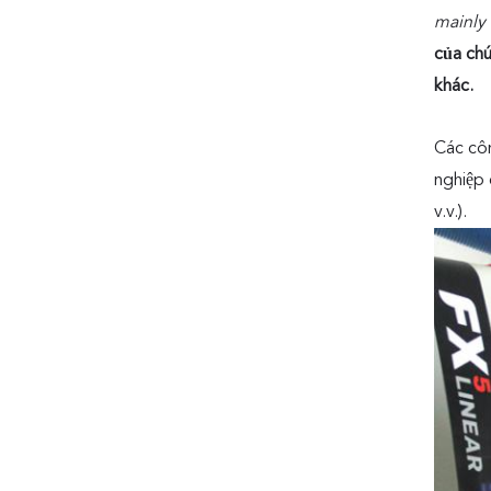
mainly
của ch
khác.
Các côn
nghiệp 
v.v.).