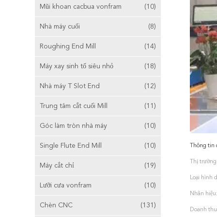
Mũi khoan cacbua vonfram
(10)
Nhà máy cuối
(8)
Roughing End Mill
(14)
Máy xay sinh tố siêu nhỏ
(18)
Nhà máy T Slot End
(12)
Trung tâm cắt cuối Mill
(11)
Góc làm tròn nhà máy
(10)
Single Flute End Mill
(10)
Thông tin 
Thị trường
Máy cắt chỉ
(19)
Loại hình 
Lưỡi cưa vonfram
(10)
Nhãn hiệu
Chèn CNC
(131)
Doanh thu