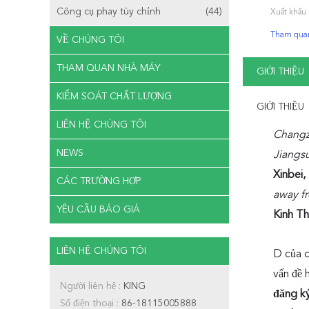
Công cụ phay tùy chỉnh
(44)
Xuất khẩu 
Tham qua
VỀ CHÚNG TÔI
THAM QUAN NHÀ MÁY
GIỚI THIỆU
KIỂM SOÁT CHẤT LƯỢNG
GIỚI THIỆU
LIÊN HỆ CHÚNG TÔI
Changzh
NEWS
Jiangsu
Xinbei,
CÁC TRƯỜNG HỢP
away f
YÊU CẦU BÁO GIÁ
Kinh T
LIÊN HỆ CHÚNG TÔI
D của c
vấn đề 
Người liên hệ :
KING
đăng k
Số điện thoại :
86-18115005888