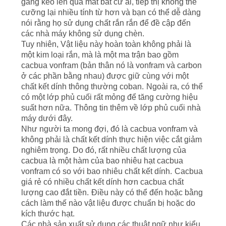
gắng kéo len qua mắt bất cứ ai, tiếp thị không thể
cưỡng lại nhiều tính từ hơn và bạn có thể dễ dàng
YÊU
nói rằng họ sử dụng chất rắn rắn để đề cập đến
các nhà máy không sử dụng chèn.
CẦU
Tuy nhiên, Vật liệu này hoàn toàn không phải là
BÁO
một kim loại rắn, mà là một ma trận bao gồm
cacbua vonfram (bản thân nó là vonfram và carbon
GIÁ
ở các phần bằng nhau) được giữ cùng với một
chất kết dính thông thường coban.
Ngoài ra, có thể
có một lớp phủ cuối rất mỏng để tăng cường hiệu
SƠ
suất hơn nữa.
Thông tin thêm về lớp phủ cuối nhà
máy dưới đây.
ĐỒ
Như người ta mong đợi, đó là cacbua vonfram và
TRANG
không phải là chất kết dính thực hiện việc cắt giảm
nghiêm trọng.
Do đó, rất nhiều chất lượng của
WEB
cacbua là một hàm của bao nhiêu hạt cacbua
vonfram có so với bao nhiêu chất kết dính.
Cacbua
giá rẻ có nhiều chất kết dính hơn cacbua chất
PRIVACY
lượng cao đắt tiền.
Điều này có thể đến hoặc bằng
POLICY
cách làm thế nào vật liệu được chuẩn bị hoặc do
kích thước hạt.
Các nhà sản xuất sử dụng các thuật ngữ như kiểu