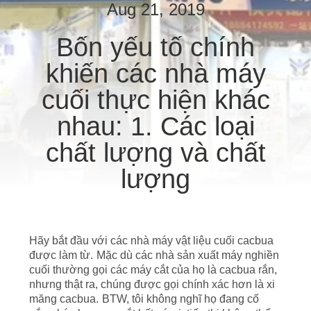
THAM
Aug 21, 2019
QUAN
Bốn yếu tố chính
NHÀ
khiến các nhà máy
MÁY
cuối thực hiện khác
KIỂM
nhau: 1. Các loại
SOÁT
chất lượng và chất
CHẤT
lượng
LƯỢNG
LIÊN
Hãy bắt đầu với các nhà máy vật liệu cuối cacbua
HỆ
được làm từ.
Mặc dù các nhà sản xuất máy nghiền
cuối thường gọi các máy cắt của họ là cacbua rắn,
CHÚNG
nhưng thật ra, chúng được gọi chính xác hơn là xi
TÔI
măng cacbua.
BTW, tôi không nghĩ họ đang cố